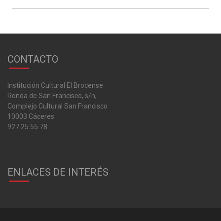
entradas
CONTACTO
Institución Cultural El Brocense
Ronda de San Francisco, s/n,
Complejo Cultural San Francisco
10003 Cáceres
927 25 55 78
ENLACES DE INTERÉS