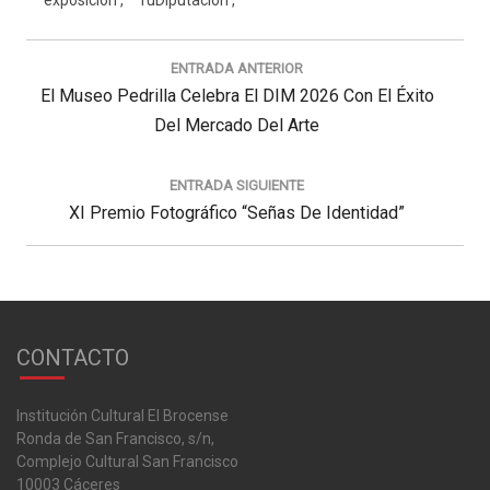
exposición
TuDiputación
Navegación
de
ENTRADA ANTERIOR
entradas
Previous
El Museo Pedrilla Celebra El DIM 2026 Con El Éxito
Post:
Del Mercado Del Arte
ENTRADA SIGUIENTE
Next
XI Premio Fotográfico “Señas De Identidad”
Post:
CONTACTO
Institución Cultural El Brocense
Ronda de San Francisco, s/n,
Complejo Cultural San Francisco
10003 Cáceres