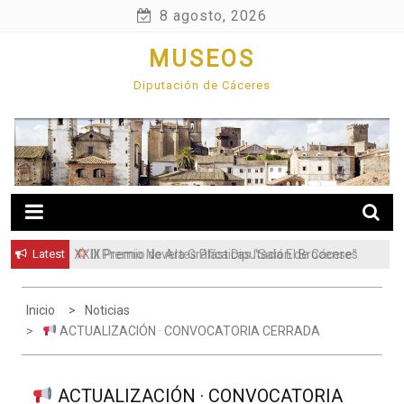
Skip
8 agosto, 2026
to
MUSEOS
content
Diputación de Cáceres
Latest
XXIX Premio de Artes Plásticas “Sala El Brocense”
III Premio Novela Gráfica Diputación de Cáceres
Inicio
Noticias
ACTUALIZACIÓN · CONVOCATORIA CERRADA
ACTUALIZACIÓN · CONVOCATORIA