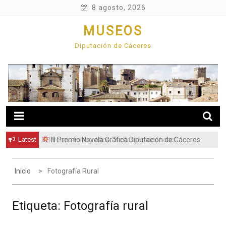
Skip
8 agosto, 2026
to
MUSEOS
content
Diputación de Cáceres
Latest
XI Premio Fotográfico “Señas de Identidad”
III Premio Novela Gráfica Diputación de Cáceres
Inicio
Fotografía Rural
Etiqueta:
Fotografía rural