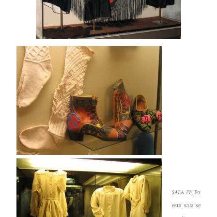
SALA I
V:
En
esta sala se