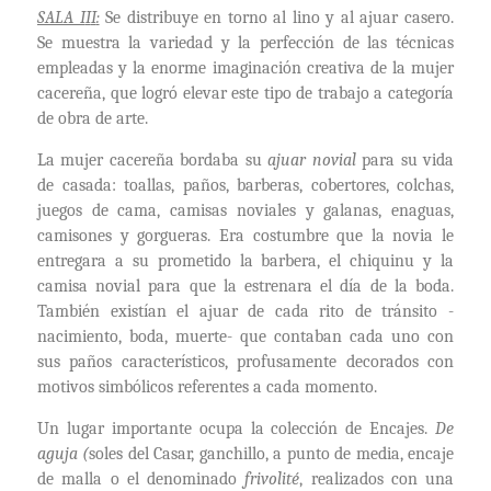
SALA I
I
I
:
Se distribuye en torno al lino y al ajuar casero.
Se muestra la variedad y la perfección de las técnicas
empleadas y la enorme imaginación creativa de la mujer
cacereña, que logró elevar este tipo de trabajo a categoría
de obra de arte.
La mujer cacereña bordaba su
ajuar novial
para su vida
de casada: toallas, paños, barberas, cobertores, colchas,
juegos de cama, camisas noviales y galanas, enaguas,
camisones y gorgueras. Era costumbre que la novia le
entregara
a su prometido la barbera, el chiquinu y la
camisa novial para que la estrenara el día de la boda.
También existían el ajuar de cada rito de tránsito -
nacimiento, boda, muerte- que co
ntaban cada uno con
sus paños característicos, profusamente decorados con
motivos simbólicos referentes a cada momento.
Un lugar importante ocupa la colección de Encajes.
De
aguja (
soles del Casar, ganchillo, a punto de media, encaje
de malla o el denominado
frivolité
, realizados con una