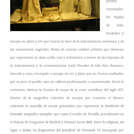
pueden
contemplar
los
Tejidos
de seda,
bordados y
encajes en plata y oro
que
fueron la base de la indumentaria cortesana y de
los ornamentos sagrados.
Piezas de enorme calidad artística que destacan
por representar la clase noble, real y eclesiástica a través de las riquezas de
la indumentaria y la ornamentación textil. Prendas de hilo fino, damasco,
brocado y raso; terciopelo o encajes de oro y plata que no fueron realizados
por ni para el pueblo, sino en talleres profesionales o conventuales.
Entre lo
cortesano, destaca la
C
amisa de mujer de la corte castellana del siglo XVI.
Dentro de la magnífica colección de encajes que conserva el Museo,
sobresale la mantilla de
encaje granadino que representa la
Rendición de
Granada
, magnífico ejemplar que copia el cuadro de Pradilla, actualmente en
el Palacio de Congresos de Madrid y fechado hacia 1882.
Entre lo religioso, sin
lugar a dudas, los fragmentos del pontifical de Fernando VI, encargado por