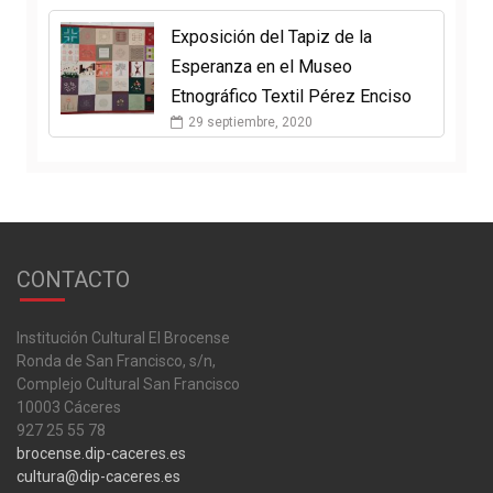
Exposición del Tapiz de la
Esperanza en el Museo
Etnográfico Textil Pérez Enciso
29 septiembre, 2020
CONTACTO
Institución Cultural El Brocense
Ronda de San Francisco, s/n,
Complejo Cultural San Francisco
10003 Cáceres
927 25 55 78
brocense.dip-caceres.es
cultura@dip-caceres.es