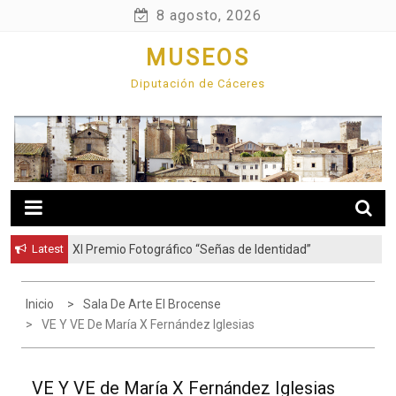
Skip
8 agosto, 2026
to
MUSEOS
content
Diputación de Cáceres
Latest
XI Premio Fotográfico “Señas de Identidad”
Inicio
Sala De Arte El Brocense
VE Y VE De María X Fernández Iglesias
VE Y VE de María X Fernández Iglesias