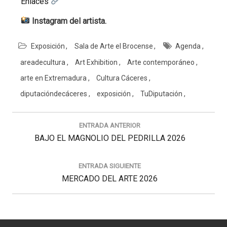
Enlaces
Instagram del artista.
Exposición
Sala de Arte el Brocense
Agenda
areadecultura
Art Exhibition
Arte contemporáneo
arte en Extremadura
Cultura Cáceres
diputacióndecáceres
exposición
TuDiputación
Navegación
de
ENTRADA ANTERIOR
entradas
Previous
BAJO EL MAGNOLIO DEL PEDRILLA 2026
Post:
ENTRADA SIGUIENTE
Next
MERCADO DEL ARTE 2026
Post: