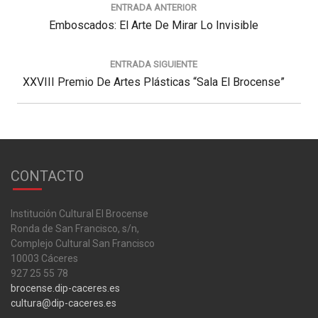
ENTRADA ANTERIOR
entradas
Previous
Emboscados: El Arte De Mirar Lo Invisible
Post:
ENTRADA SIGUIENTE
Next
XXVIII Premio De Artes Plásticas “Sala El Brocense”
Post:
CONTACTO
Institución Cultural El Brocense
Ronda de San Francisco, s/n,
Complejo Cultural San Francisco
10003 Cáceres
927 25 55 78
brocense.dip-caceres.es
cultura@dip-caceres.es