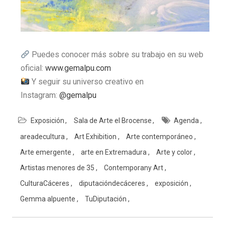
Puedes conocer más sobre su trabajo en su web
oficial:
www.gemalpu.com
Y seguir su universo creativo en
Instagram:
@gemalpu
Exposición
Sala de Arte el Brocense
Agenda
areadecultura
Art Exhibition
Arte contemporáneo
Arte emergente
arte en Extremadura
Arte y color
Artistas menores de 35
Contemporany Art
CulturaCáceres
diputacióndecáceres
exposición
Gemma alpuente
TuDiputación
Navegación
de