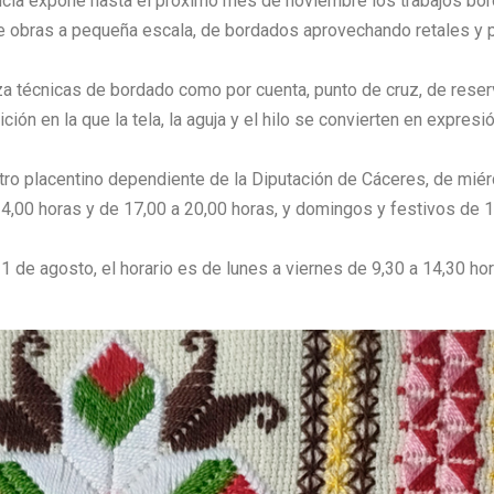
ncia expone hasta el próximo mes de noviembre los trabajos b
úne obras a pequeña escala, de bordados aprovechando retales y 
za técnicas de bordado como por cuenta, punto de cruz, de reser
ón en la que la tela, la aguja y el hilo se convierten en expresión
ntro placentino dependiente de la Diputación de Cáceres, de miér
4,00 horas y de 17,00 a 20,00 horas, y domingos y festivos de 1
l 31 de agosto, el horario es de lunes a viernes de 9,30 a 14,30 h