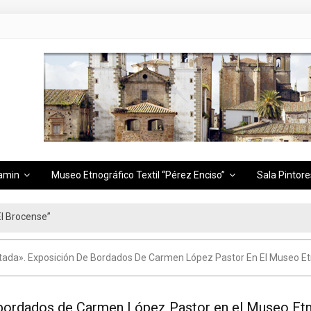
amin
Museo Etnográfico Textil “Pérez Enciso”
Sala Pintore
n de Cáceres
ada». Exposición De Bordados De Carmen López Pastor En El Museo Etno
 bordados de Carmen López Pastor en el Museo Etn