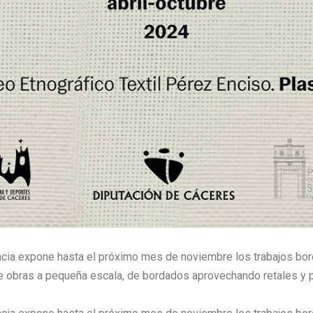
ncia expone hasta el próximo mes de noviembre los trabajos b
úne obras a pequeña escala, de bordados aprovechando retales y 