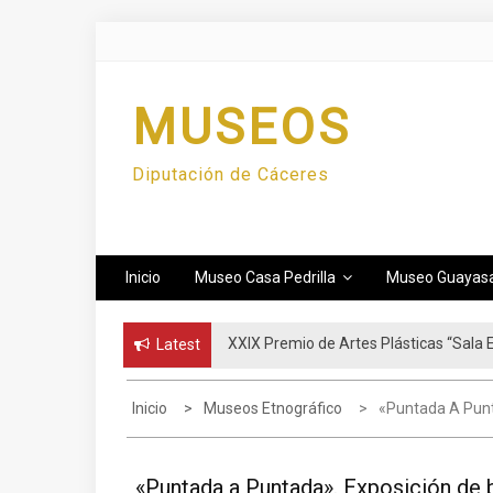
Skip
to
content
MUSEOS
Diputación de Cáceres
Inicio
Museo Casa Pedrilla
Museo Guayas
III Premio Novela Gráfica Diputació
Latest
Inicio
Museos Etnográfico
«Puntada A Punt
«Puntada a Puntada». Exposición de