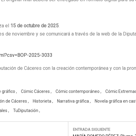
za el
15 de octubre de 2025
.
 mes de noviembre y se comunicará a través de la web de la Diputa
.html?csv=BOP-2025-3033
putación de Cáceres con la creación contemporánea y con la pro
 gráfico
Cómic Cáceres
Cómic contemporáneo
Cómic Extrema
ión de Cáceres
Historieta
Narrativa gráfica
Novela gráfica en cas
ales
TuDiputación
ENTRADA SIGUIENTE
Next