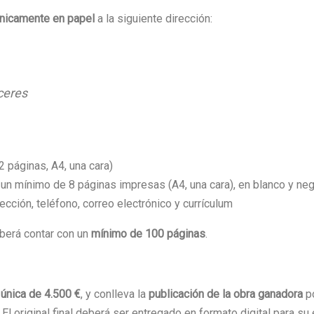
nicamente en papel
a la siguiente dirección:
ceres
2 páginas, A4, una cara)
un mínimo de 8 páginas impresas (A4, una cara), en blanco y neg
ección, teléfono, correo electrónico y currículum
eberá contar con un
mínimo de 100 páginas
.
única de 4.500 €
, y conlleva la
publicación de la obra ganadora
po
l original final deberá ser entregado en formato digital para su 