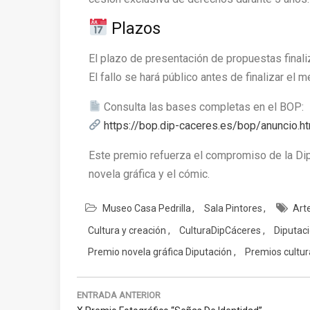
Plazos
El plazo de presentación de propuestas finali
El fallo se hará público antes de finalizar el
Consulta las bases completas en el BOP:
https://bop.dip-caceres.es/bop/anuncio
Este premio refuerza el compromiso de la Di
novela gráfica y el cómic.
Museo Casa Pedrilla
Sala Pintores
Arte
Cultura y creación
CulturaDipCáceres
Diputac
Premio novela gráfica Diputación
Premios cultur
Navegación
de
ENTRADA ANTERIOR
Previous