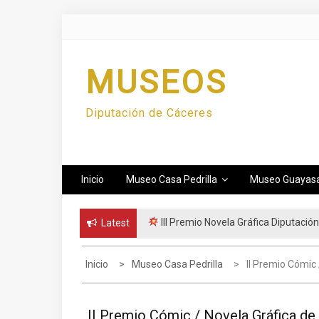
Skip
to
content
MUSEOS
Diputación de Cáceres
Inicio
Museo Casa Pedrilla
Museo Guayas
III Premio Novela Gráfica Diputació
Latest
Inicio
Museo Casa Pedrilla
II Premio Cómic
II Premio Cómic / Novela Gráfica de