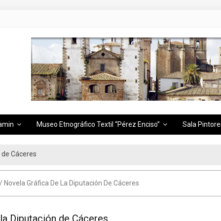
amin
Museo Etnográfico Textil “Pérez Enciso”
Sala Pintore
n de Cáceres
 / Novela Gráfica De La Diputación De Cáceres
 la Diputación de Cáceres