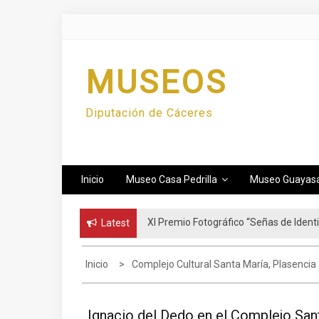
Skip
to
content
MUSEOS
Diputación de Cáceres
Inicio
Museo Casa Pedrilla
Museo Guayas
XI Premio Fotográfico “Señas de Ident
Latest
Inicio
Complejo Cultural Santa María, Plasencia
Ignacio del Dedo en el Complejo San