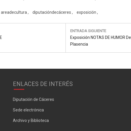
areadecultura
diputacióndecáceres
exposición
ENTRADA SIGUIENTE
Next
E
Exposición NOTAS DE HUMOR De J
Post:
Plasencia
ENLACES DE INTERÉS
Diputación de Cáceres
Sede electrónica
Archivo y Biblioteca