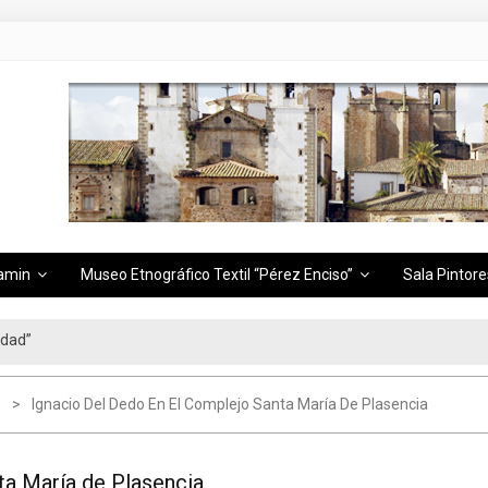
amin
Museo Etnográfico Textil “Pérez Enciso”
Sala Pintore
idad”
Ignacio Del Dedo En El Complejo Santa María De Plasencia
ta María de Plasencia