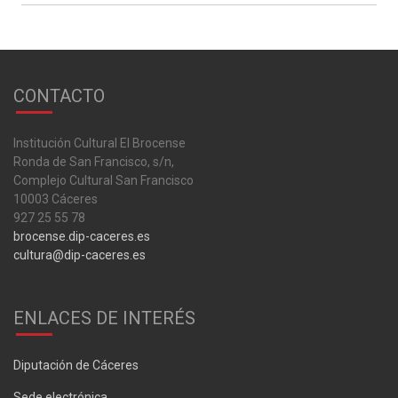
CONTACTO
Institución Cultural El Brocense
Ronda de San Francisco, s/n,
Complejo Cultural San Francisco
10003 Cáceres
927 25 55 78
brocense.dip-caceres.es
cultura@dip-caceres.es
ENLACES DE INTERÉS
Diputación de Cáceres
Sede electrónica