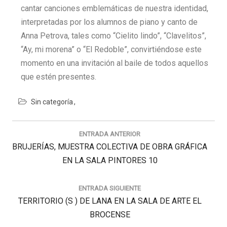
cantar canciones emblemáticas de nuestra identidad,
interpretadas por los alumnos de piano y canto de
Anna Petrova, tales como “Cielito lindo”, “Clavelitos”,
“Ay, mi morena” o “El Redoble”, convirtiéndose este
momento en una invitación al baile de todos aquellos
que estén presentes.
Sin categoría
Navegación
de
ENTRADA ANTERIOR
entradas
Previous
BRUJERÍAS, MUESTRA COLECTIVA DE OBRA GRÁFICA
Post:
EN LA SALA PINTORES 10
ENTRADA SIGUIENTE
Next
TERRITORIO (S ) DE LANA EN LA SALA DE ARTE EL
Post:
BROCENSE