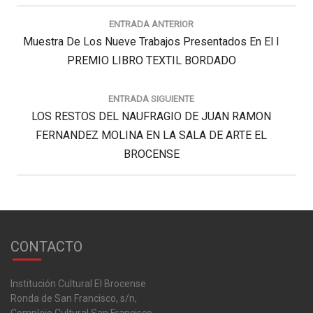
Navegación
de
ENTRADA ANTERIOR
entradas
Previous
Muestra De Los Nueve Trabajos Presentados En El I
Post:
PREMIO LIBRO TEXTIL BORDADO
ENTRADA SIGUIENTE
Next
LOS RESTOS DEL NAUFRAGIO DE JUAN RAMON
Post:
FERNANDEZ MOLINA EN LA SALA DE ARTE EL
BROCENSE
CONTACTO
Institución Cultural El Brocense
Ronda de San Francisco, s/n,