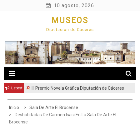
Skip
10 agosto, 2026
to
MUSEOS
content
Diputación de Cáceres
Latest
III Premio Novela Gráfica Diputación de Cáceres
Inicio
Sala De Arte El Brocense
Deshabitadas De Carmen Isasi En La Sala De Arte El
Brocense